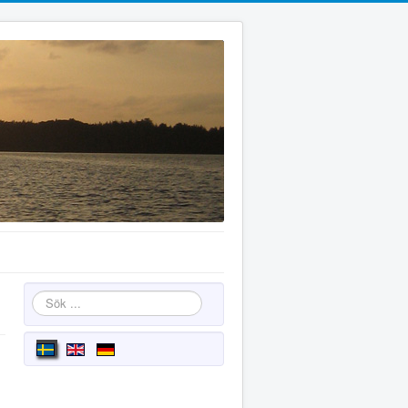
Sök
...